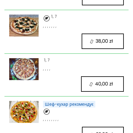
1, 7
, , , , , , ,
38,00 zł
1, 7
, , , ,
40,00 zł
Шеф-кухар рекомендує
, , , , , , , ,