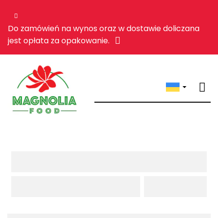
Do zamówień na wynos oraz w dostawie doliczana
jest opłata za opakowanie.
Пропозиція