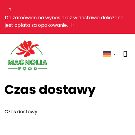
Do zamówień na wynos oraz w dostawie doliczana
jest opłata za opakowanie.
Czas dostawy
Czas dostawy