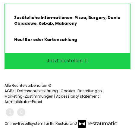
Zusätzliche Informationen: Pizza, Burgery, Dania
Obiadowe, Kebab, Makarony
Neu! Bar oder Kartenzahlung
Jetzt bestellen
Alle Rechte vorbehalten ©
AGBs
|
Datenschutzerklärung
|
Cookies-Einstellungen
|
Marketing-Zustimmungen
|
Accessibility statement
|
Administrator-Panel
Online-Bestellsystem für Ihr Restaurant!