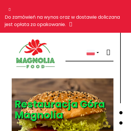
Do zamówień na wynos oraz w dostawie doliczana
jest opłata za opakowanie.
T
i
t
l
e
4
D
e
s
c
r
i
p
t
i
o
n