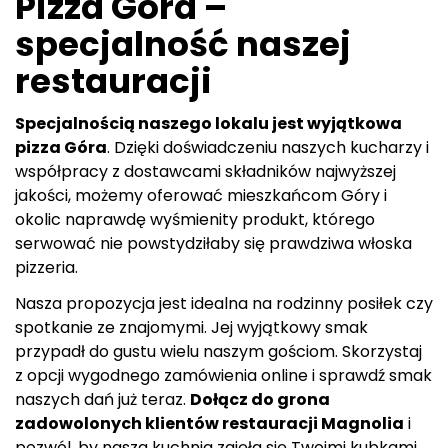
Pizza Góra –
specjalność naszej
restauracji
Specjalnością naszego lokalu jest wyjątkowa
pizza Góra
. Dzięki doświadczeniu naszych kucharzy i
współpracy z dostawcami składników najwyższej
jakości, możemy oferować mieszkańcom Góry i
okolic naprawdę wyśmienity produkt, którego
serwować nie powstydziłaby się prawdziwa włoska
pizzeria.
Nasza propozycja jest idealna na rodzinny posiłek czy
spotkanie ze znajomymi. Jej wyjątkowy smak
przypadł do gustu wielu naszym gościom. Skorzystaj
z opcji wygodnego zamówienia online i sprawdź smak
naszych dań już teraz.
Dołącz do grona
zadowolonych klientów restauracji Magnolia
i
pozwól, by nasza kuchnia zajęła się Twoimi kubkami